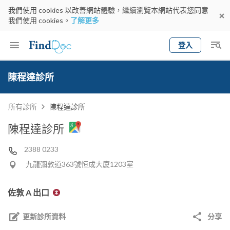
我們使用 cookies 以改善網站體驗，繼續瀏覽本網站代表您同意
我們使用 cookies。
了解更多
登入
Keyword
預約醫生
陳程達診所
gender
wknd[
專科
選擇地區
預約日期
所有診所
陳程達診所
陳程達診所
2388 0233
九龍彌敦道363號恒成大廈1203室
佐敦 A 出口
更新診所資料
分享