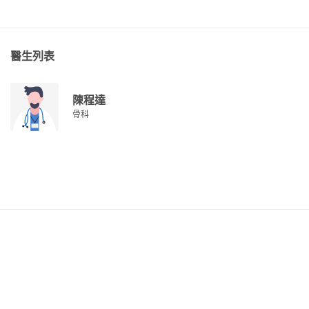
醫生列表
陳程達
骨科