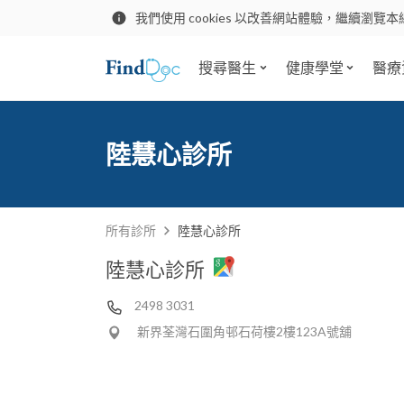
我們使用 cookies 以改善網站體驗，繼續瀏覽本
搜尋醫生
健康學堂
醫療
陸慧心診所
所有診所
陸慧心診所
陸慧心診所
2498 3031
新界荃灣石圍角邨石荷樓2樓123A號舖