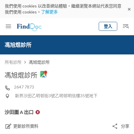
我們使用 cookies 以改善網站體驗，繼續瀏覽本網站代表您同意
我們使用 cookies。
了解更多
登入
Keyword
預約醫生
馮旭焜診所
gender
wknd[
專科
選擇地區
預約日期
所有診所
馮旭焜診所
馮旭焜診所
2647 7873
新界沙田乙明邨街3號乙明邨明信樓35號地下
沙田圍 A 出口
更新診所資料
分享