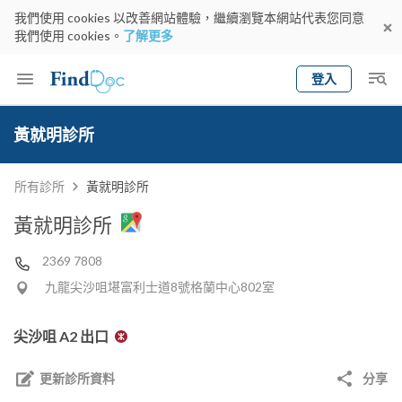
我們使用 cookies 以改善網站體驗，繼續瀏覽本網站代表您同意
我們使用 cookies。
了解更多
登入
Keyword
預約醫生
黃就明診所
gender
wknd[
專科
選擇地區
預約日期
所有診所
黃就明診所
黃就明診所
2369 7808
九龍尖沙咀堪富利士道8號格蘭中心802室
尖沙咀 A2 出口
更新診所資料
分享