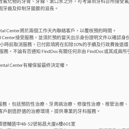
含氟化物的牙膏、牙線、漱口水之外，可考慮到牙科診所接受氟
固牙齒及抑制牙菌膜的滋長。
Dental Center將於兩個工作天內聯絡客戶，以覆核預約時間。
Dental Center接受服務，並須於預約當天出示身份證明文件以確認身
8小時前取消服務，已付款項將在扣除10%的手續及行政費後退還
不論有否通知 FindDoc有關任何非由 FindDoc或其成員所
 Dental Center有權保留最終決定權。
er 提供全方位的牙科服務，包括預防性治療、牙周病治療、修復性治療、
客戶創造舒適的治療環境，提供專業的牙科服務。
址：香港中環德輔道中48-52號裕昌大廈6樓601室