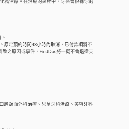
化物治療。在治療的過程中，牙醫會根據你的
份。
。原定預約時間48小時內取消，已付款項將不
引致之原因或事件，FindDoc將一概不會退還支
根管治療、口腔頜面外科治療、兒童牙科治療、美容牙科