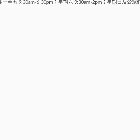
務時間：星期一至五 9:30am-6:30pm；星期六 9:30am-2pm；星期日及