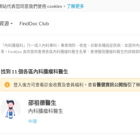
網站代表您同意我們使用 cookies。
了解更多
資源
FindDoc Club
「內科腫瘤科」乃一成人內科專科，專責預防、檢查、診斷各種癌症疾病，並提供內
等。FindDoc 為你提供香港各區內科腫瘤科醫生名單、香港醫院腫瘤科醫生的詳細
找到
11
個各區內科腫瘤科醫生
登入後方可查看診金收費及會員福利。查看
醫健資訊公開指引
了
邵祖德醫生
內科腫瘤科醫生
中環