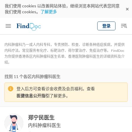
我们使用 cookies 以改善网站体验，继续浏览本网站代表您同意
我们使用 cookies。
了解更多
登录
Keyword
预约医生
内科肿瘤科乃一成人内科专科，专责预防、检查、诊断各种癌症疾病，并提供
内科疗法。常见服务有化疗、标靶治疗、荷尔蒙治疗、免疫治疗等。 FindDoc
gender
内科肿瘤科
选择地区
预约日期
为你提供香港各区内科肿瘤科医生名单、香港医院肿瘤科医生的详细资料及介
绍。
找到
11
个各区内科肿瘤科医生
登入后方可查看诊金收费及会员福利。查看
医健信息公开指引
了解更多。
郑宁民医生
内科肿瘤科医生