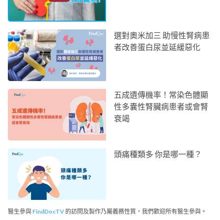
選對奧米加三 助慢性腎病患
者改善蛋白尿並延緩惡化
五成遺傳機率！常染色體顯
性多囊性腎臟病患者或會腎
衰竭
頭痛種類多 你是哪一種？
醫生參與
FindDocTV
的訪問及製作乃屬義務性質，我們歡迎所有醫生參與。