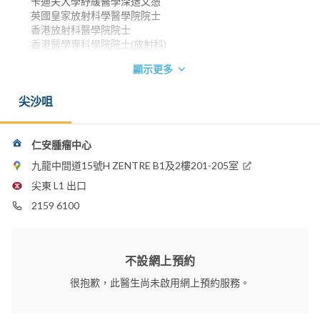
卡迪夫大學紓緩醫學深造文憑
英國皇家放射科學醫學院院士
香港放射科醫學院院士
香港醫學專科學院院士(放射科)
顯示更多
尖沙咀
仁安腫瘤中心
九龍中間道15號H ZENTRE B1及2樓201-205室
尖東 L1 出口
2159 6100
不設網上預約
很抱歉，此醫生尚未啟用網上預約服務。