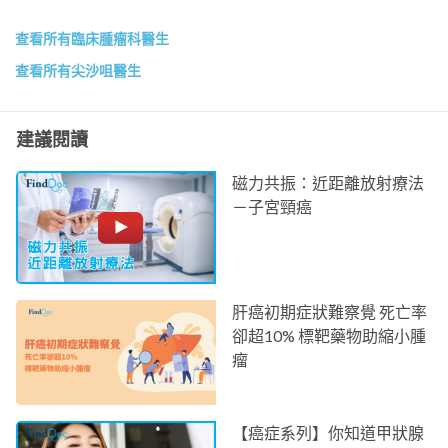
查看所有臨床腫瘤科醫生
查看所有尖沙咀醫生
建議閱讀
磁力共振：近距離放射療法
－子宮頸癌
肝癌初期症狀難察覺 死亡率
卻超10% 標靶藥物助縮小腫
瘤
【癌症系列】你知道甲狀腺