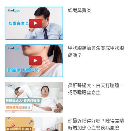
認識鼻竇炎
甲狀腺結節會演變成甲狀腺
癌嗎？
鼻鼾聲過大、白天打瞌睡，
或患睡眠窒息症
你最近睡得好嗎？睡得差隨
時增加患心血管疾病風險