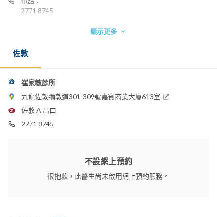
電話：
2771 8745
顯示更多
佐敦
崔家敏診所
九龍佐敦彌敦道301-309號嘉賓商業大廈613室
佐敦 A 出口
2771 8745
不設網上預約
很抱歉，此醫生尚未啟用網上預約服務。