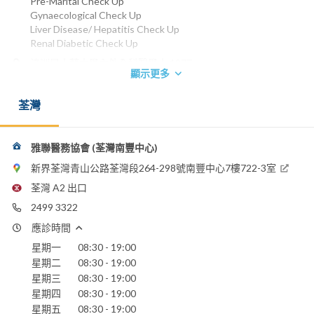
Pre-Marital Check Up
Gynaecological Check Up
Liver Disease/ Hepatitis Check Up
Renal Diabetic Check Up
澳洲昆士蘭大學內外全科醫學士 1977
顯示更多
香港中文大學職業醫學文憑 2001
電話：
荃灣
2499 3322
2416 0323
電郵：
雅聯醫務協會 (荃灣南豐中心)
dominicyan@netvigator.com
新界荃灣青山公路荃灣段264-298號南豐中心7樓722-3室
荃灣 A2 出口
2499 3322
應診時間
星期一
08:30 - 19:00
星期二
08:30 - 19:00
星期三
08:30 - 19:00
星期四
08:30 - 19:00
星期五
08:30 - 19:00