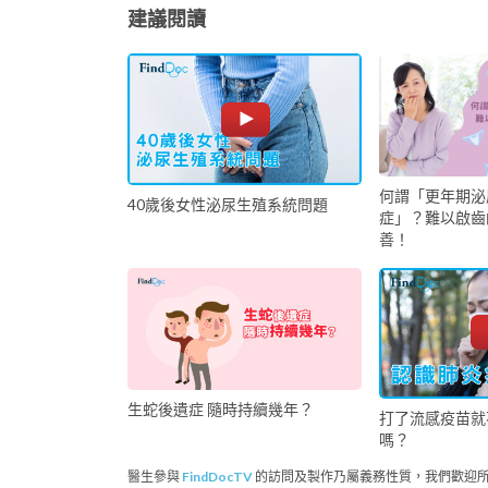
建議閱讀
何謂「更年期泌
40歲後女性泌尿生殖系統問題
症」？難以啟齒
善！
生蛇後遺症 隨時持續幾年？
打了流感疫苗就
嗎？
醫生參與
FindDocTV
的訪問及製作乃屬義務性質，我們歡迎