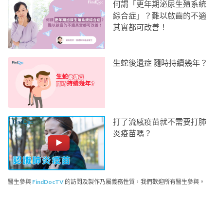
何謂「更年期泌尿生殖系統
綜合症」？難以啟齒的不適
其實都可改善！
生蛇後遺症 隨時持續幾年？
打了流感疫苗就不需要打肺
炎疫苗嗎？
醫生參與
FindDocTV
的訪問及製作乃屬義務性質，我們歡迎所有醫生參與。