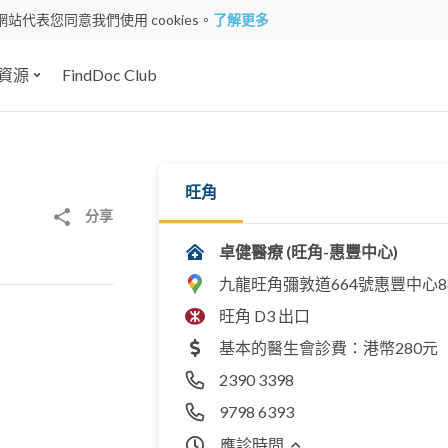
網站代表您同意我們使用 cookies。
了解更多
資源
FindDoc Club
旺角
分享
卓健醫療 (旺角-惠豐中心)
九龍旺角彌敦道664號惠豐中心
旺角 D3 出口
基本的醫生會診費：港幣280元
2390 3398
9798 6393
應診時間