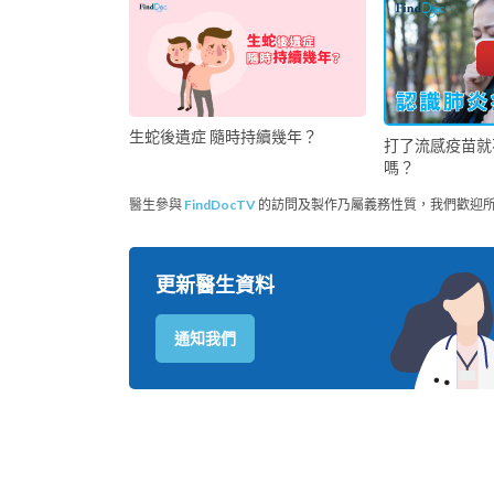
生蛇後遺症 隨時持續幾年？
打了流感疫苗就
嗎？
醫生參與
FindDocTV
的訪問及製作乃屬義務性質，我們歡迎
更新醫生資料
通知我們