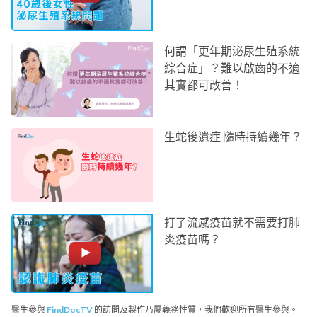
何謂「更年期泌尿生殖系統
綜合症」？難以啟齒的不適
其實都可改善！
生蛇後遺症 隨時持續幾年？
打了流感疫苗就不需要打肺
炎疫苗嗎？
醫生參與
FindDocTV
的訪問及製作乃屬義務性質，我們歡迎所有醫生參與。