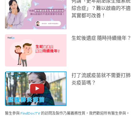
何謂「更年期泌尿生殖系統
綜合症」？難以啟齒的不適
其實都可改善！
生蛇後遺症 隨時持續幾年？
打了流感疫苗就不需要打肺
炎疫苗嗎？
醫生參與
FindDocTV
的訪問及製作乃屬義務性質，我們歡迎所有醫生參與。