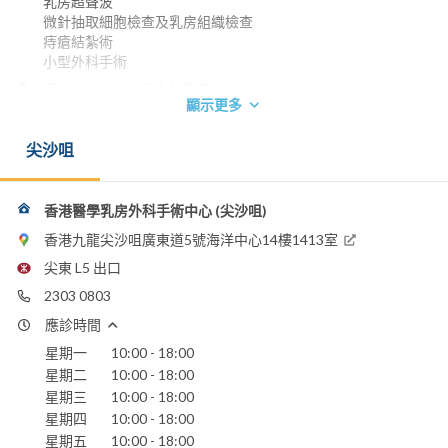
乳房超聲波
微針抽取細胞檢查及乳房組織檢查
痔瘡結紮術
小型外科手術
香港中文大學內外全科醫學士 1996
顯示更多
英國愛丁堡皇家醫學院院士 2004
香港外科醫學院院士 2004
尖沙咀
香港醫學專科學院院士(外科) 2004
電話：
2303 0803
香港醫學乳房外科手術中心 (尖沙咀)
電郵：
香港九龍尖沙咀廣東道5號海洋中心14樓1413室
info@hkbreastsurgery.com
尖東 L5 出口
嘉諾撒醫院
2303 0803
播道醫院
養和醫院
應診時間
香港浸信會醫院
星期一
10:00 - 18:00
香港港安醫院 - 司徒拔道
星期二
10:00 - 18:00
聖保祿醫院
星期三
10:00 - 18:00
聖德肋撒醫院
星期四
10:00 - 18:00
仁安醫院
星期五
10:00 - 18:00