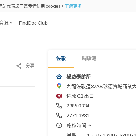
網站代表您同意我們使用 cookies。
了解更多
資源
FindDoc Club
佐敦
銅鑼灣
分享
楊啟泰診所
九龍佐敦道37AB號德寶城商業
佐敦 C2 出口
2385 0334
2771 3931
應診時間
星期一
10:00 - 13:00 / 16:00 -