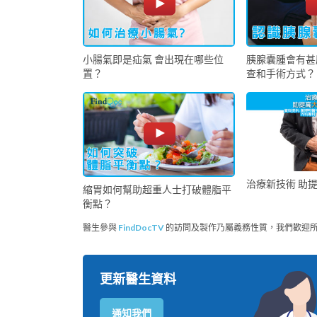
小腸氣即是疝氣 會出現在哪些位
胰腺囊腫會有甚
置？
查和手術方式？
治療新技術 助
縮胃如何幫助超重人士打破體脂平
衡點？
醫生參與
FindDocTV
的訪問及製作乃屬義務性質，我們歡迎
更新醫生資料
通知我們