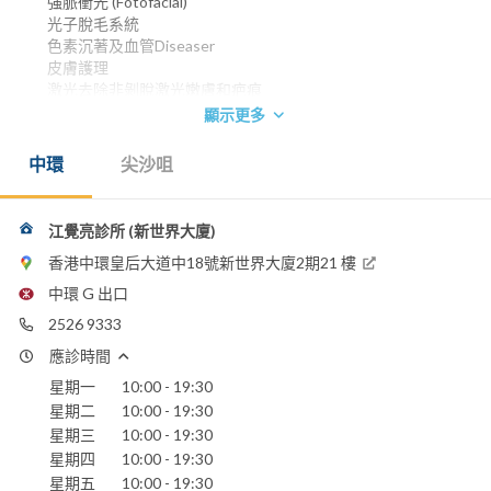
強脈衝光 (Fotofacial)
光子脫毛系統
色素沉著及血管Diseaser
皮膚護理
激光去除非剝脫激光嫩膚和疤痕
去除色素沉著
顯示更多
血管Abnarmality治療激光
肉毒桿菌 - 用於皺紋及方下巴
中環
尖沙咀
Restylants - 用於皺紋及疤痕
香港大學內外全科醫學士 1978
英國倫敦大學皮膚病科文憑 1995
江覺亮診所 (新世界大廈)
卡的夫大學實用皮膚科文憑
香港中環皇后大道中18號新世界大廈2期21 樓
英國倫敦皇家醫學院兒科文憑
中環 G 出口
電話：
2526 9333
2526 9333
2526 6191
應診時間
2526 0066
星期一
10:00 - 19:30
電郵：
星期二
10:00 - 19:30
info@medicskin.com
星期三
10:00 - 19:30
星期四
10:00 - 19:30
香港港安醫院 - 司徒拔道
星期五
10:00 - 19:30