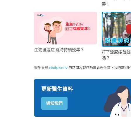
善！
生蛇後遺症 隨時持續幾年？
打了流感疫苗就
嗎？
醫生參與
FindDocTV
的訪問及製作乃屬義務性質，我們歡迎
更新醫生資料
通知我們