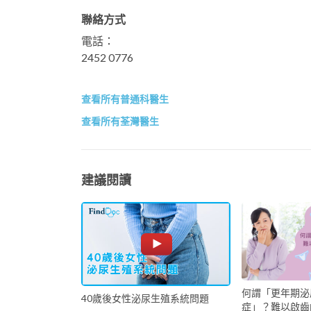
聯絡方式
電話：
2452 0776
查看所有普通科醫生
查看所有荃灣醫生
建議閱讀
何謂「更年期泌
40歲後女性泌尿生殖系統問題
症」？難以啟齒