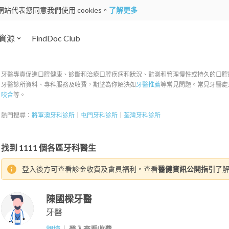
網站代表您同意我們使用 cookies。
了解更多
資源
FindDoc Club
牙醫專責促進口腔健康、診斷和治療口腔疾病和狀況、監測和管理慢性或持久的口腔狀況
牙醫診所資料、專科服務及收費，期望為你解決如
牙醫推薦
等常見問題。常見牙醫處
咬合
等。
熱門搜尋：
將軍澳牙科診所
｜
屯門牙科診所
｜
荃灣牙科診所
找到
1111
個各區牙科醫生
登入後方可查看診金收費及會員福利。查看
醫健資訊公開指引
了
陳國樑牙醫
牙醫
觀塘
登入查看收費