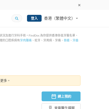
香港（繁體中文）
登入
及進行牙科手術。FindDoc 為你提供香港各區牙醫名單、
理的口腔疾病有
牙肉腫痛
、蛀牙、牙周病、牙痛、
唇瘡
、
牙齒
解更多。
網上預約
查看醫生檔案