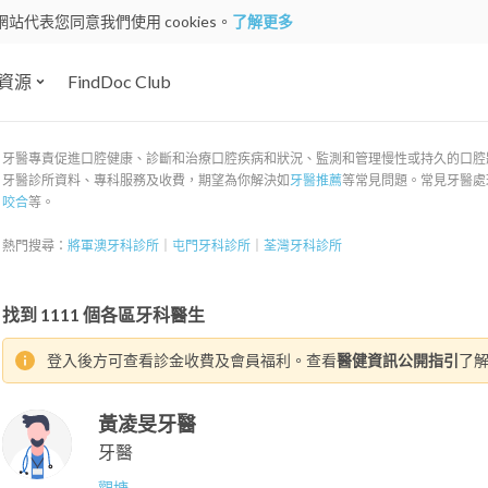
網站代表您同意我們使用 cookies。
了解更多
資源
FindDoc Club
牙醫專責促進口腔健康、診斷和治療口腔疾病和狀況、監測和管理慢性或持久的口腔狀況
牙醫診所資料、專科服務及收費，期望為你解決如
牙醫推薦
等常見問題。常見牙醫處
咬合
等。
熱門搜尋：
將軍澳牙科診所
｜
屯門牙科診所
｜
荃灣牙科診所
找到
1111
個各區牙科醫生
登入後方可查看診金收費及會員福利。查看
醫健資訊公開指引
了
黃凌旻牙醫
牙醫
觀塘