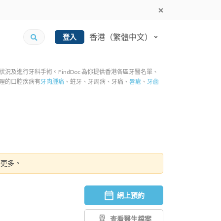
香港（繁體中文）
登入
及進行牙科手術。FindDoc 為你提供香港各區牙醫名單、
理的口腔疾病有
牙肉腫痛
、蛀牙、牙周病、牙痛、
唇瘡
、
牙齒
解更多。
網上預約
查看醫生檔案