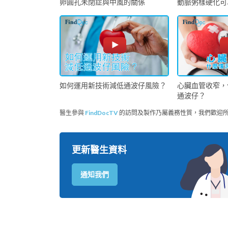
卵圓孔未閉症與中風的關係
動脈粥樣硬化可
如何運用新技術減低通波仔風險？
心臟血管收窄，
通波仔？
醫生參與
FindDocTV
的訪問及製作乃屬義務性質，我們歡迎
更新醫生資料
通知我們