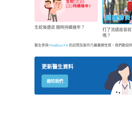
生蛇後遺症 隨時持續幾年？
打了流感疫苗就
嗎？
醫生參與
FindDocTV
的訪問及製作乃屬義務性質，我們歡迎
更新醫生資料
通知我們