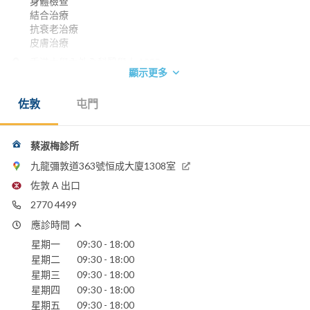
身體檢查
結合治療
抗衰老治療
皮膚治療
香港大學內外全科醫學士 1983
顯示更多
美國抗衰老學會醫學文憑
美國結合療法學會醫學文憑
佐敦
屯門
電話：
2770 4499
2441 8896
蔡淑梅診所
電郵：
九龍彌敦道363號恒成大廈1308室
dr_smachoi@hotmail.com
佐敦 A 出口
2770 4499
應診時間
星期一
09:30 - 18:00
星期二
09:30 - 18:00
星期三
09:30 - 18:00
星期四
09:30 - 18:00
星期五
09:30 - 18:00