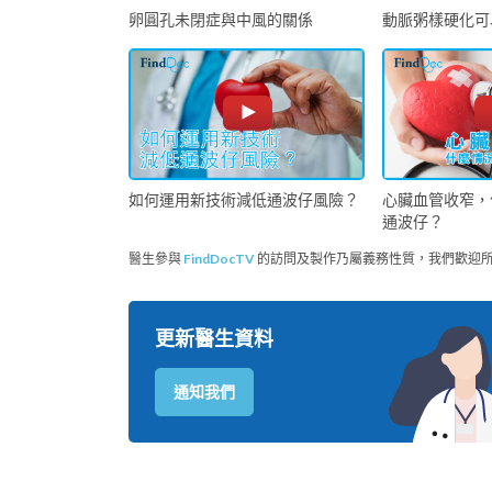
卵圓孔未閉症與中風的關係
動脈粥樣硬化可
如何運用新技術減低通波仔風險？
心臟血管收窄，
通波仔？
醫生參與
FindDocTV
的訪問及製作乃屬義務性質，我們歡迎
更新醫生資料
通知我們