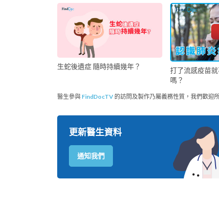
生蛇後遺症 隨時持續幾年？
打了流感疫苗就
嗎？
醫生參與
FindDocTV
的訪問及製作乃屬義務性質，我們歡迎
更新醫生資料
通知我們