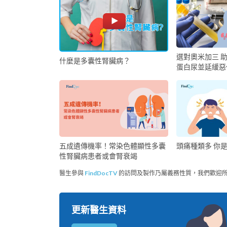
選對奧米加三 
什麼是多囊性腎臟病？
蛋白尿並延緩惡
五成遺傳機率！常染色體顯性多囊
頭痛種類多 你
性腎臟病患者或會腎衰竭
醫生參與
FindDocTV
的訪問及製作乃屬義務性質，我們歡迎
更新醫生資料