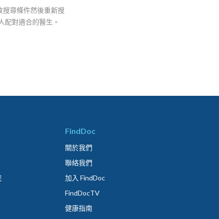
改搜尋條件然後重新搜
人配對適合的醫生。
FindDoc
關於我們
聯絡我們
院
加入 FindDoc
FindDocTV
健康指南