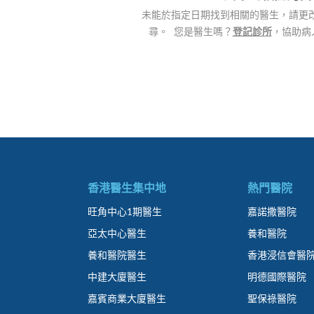
未能於指定日期找到相關的醫生，請更
尋。 您是醫生嗎？
登記診所
，協助病
香港醫生集中地
熱門醫院
旺角中心1期醫生
嘉諾撒醫院
亞太中心醫生
養和醫院
養和醫院醫生
香港浸信會醫
中建大廈醫生
明德國際醫院
嘉賓商業大廈醫生
聖保祿醫院