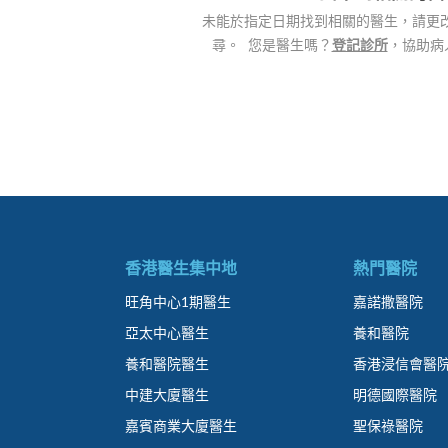
未能於指定日期找到相關的醫生，請更
尋。 您是醫生嗎？
登記診所
，協助病
香港醫生集中地
熱門醫院
旺角中心1期醫生
嘉諾撒醫院
亞太中心醫生
養和醫院
養和醫院醫生
香港浸信會醫
中建大廈醫生
明德國際醫院
嘉賓商業大廈醫生
聖保祿醫院