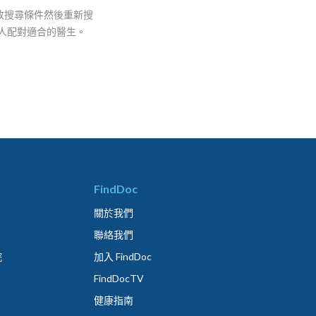
改搜尋條件然後重新搜
人配對適合的醫生。
FindDoc
關於我們
聯絡我們
院
加入 FindDoc
FindDocTV
健康指南