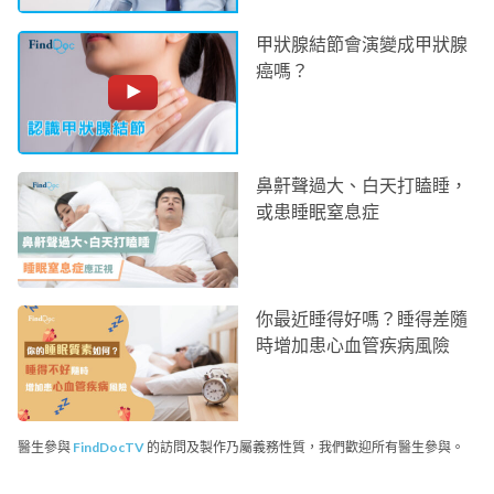
甲狀腺結節會演變成甲狀腺
癌嗎？
鼻鼾聲過大、白天打瞌睡，
或患睡眠窒息症
你最近睡得好嗎？睡得差隨
時增加患心血管疾病風險
醫生參與
FindDocTV
的訪問及製作乃屬義務性質，我們歡迎所有醫生參與。