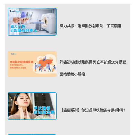
磁力共振：近距離放射療法－子宮頸癌
肝癌初期症狀難察覺 死亡率卻超10% 標靶
藥物助縮小腫瘤
【癌症系列】你知道甲状腺癌有哪4种吗？