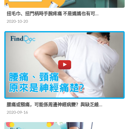
扭毛巾、扭門柄時手腕疼痛 不是媽媽也有可…
2020-10-20
腰痛或頸痛，可能係周邊神經病變？與缺乏維…
2020-09-16