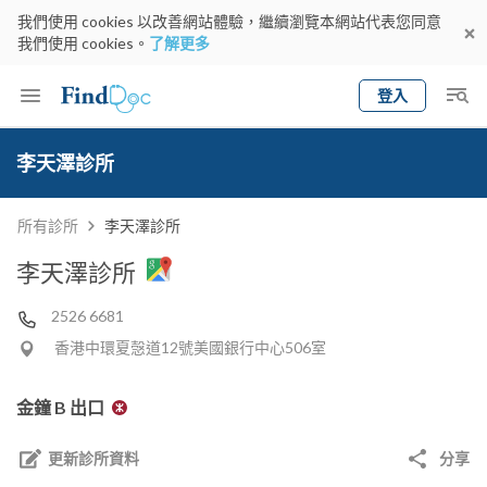
我們使用 cookies 以改善網站體驗，繼續瀏覽本網站代表您同意
我們使用 cookies。
了解更多
登入
Keyword
預約醫生
李天澤診所
gender
wknd[
專科
選擇地區
預約日期
所有診所
李天澤診所
李天澤診所
2526 6681
香港中環夏愨道12號美國銀行中心506室
金鐘 B 出口
更新診所資料
分享