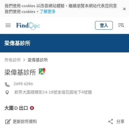
我們使用 cookies 以改善網站體驗，繼續瀏覽本網站代表您同意
我們使用 cookies。
了解更多
登入
Keyword
預約醫生
梁偉基診所
gender
wknd[
專科
選擇地區
預約日期
所有診所
梁偉基診所
梁偉基診所
2698 6286
新界大圍積輝街14-18號金禧花園地下4號舖
大圍 D 出口
更新診所資料
分享