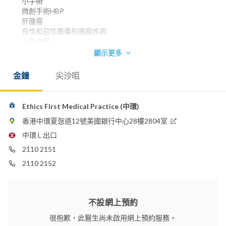
小手術
微創手術HBP
肝腫瘤
良性和惡性膽囊和胰腺疾病
上下內鏡
ERCP etc
顯示更多
香港大學內外全科醫學士 1982
金鐘
尖沙咀
英國格拉斯哥皇家外科醫學院院士 1987
澳洲皇家外科醫學院院士 1991
香港外科醫學院院士 1993
香港醫學專科學院院士 (外科) 1993
Ethics First Medical Practice (中環)
電話：
香港中環夏愨道12號美國銀行中心28樓2804室
2110 2151
(Central)
中環 L 出口
2110 2152
(Central)
2110 2151
2682 5300
(Tsim Sha Tsui)
2682 5310
(Tsim Sha Tsui)
2110 2152
電郵：
drwkyuen@hkma.org
不設網上預約
嘉諾撒醫院
養和醫院
很抱歉，此醫生尚未啟用網上預約服務。
香港浸信會醫院