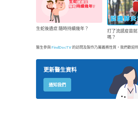
生蛇後遺症 隨時持續幾年？
打了流感疫苗就
嗎？
醫生參與
FindDocTV
的訪問及製作乃屬義務性質，我們歡迎
更新醫生資料
通知我們