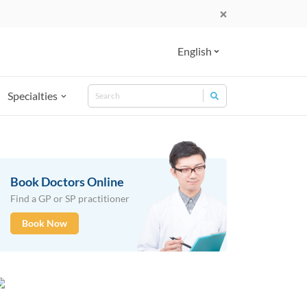
English
Search
Specialties
Search for:
Book Doctors Online
Find a GP or SP practitioner
Book Now