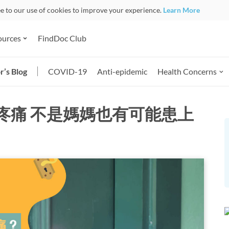
ee to our use of cookies to improve your experience.
Learn More
ources
FindDoc Club
r’s Blog
COVID-19
Anti-epidemic
Health Concerns
疼痛 不是媽媽也有可能患上