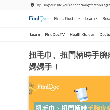
By using our site you’re confirming that you agr
Find a Doctor
Learn
Res
Learn
FindDocTV
Health Guides
Docto
扭毛巾、扭門柄時手腕
媽媽手！