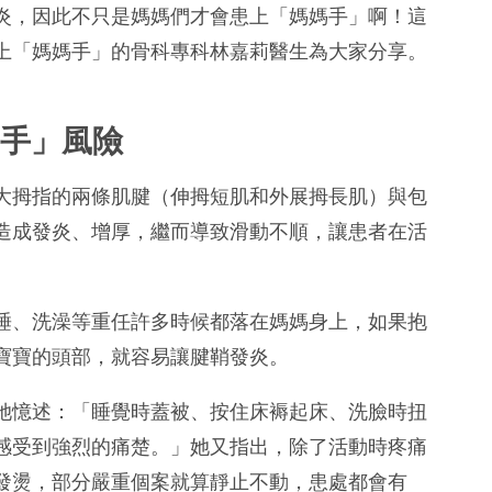
炎，因此不只是媽媽們才會患上「媽媽手」啊！這
上「媽媽手」的骨科專科林嘉莉醫生為大家分享。
媽手」風險
大拇指的兩條肌腱（伸拇短肌和外展拇長肌）與包
造成發炎、增厚，繼而導致滑動不順，讓患者在活
睡、洗澡等重任許多時候都落在媽媽身上，如果抱
寶寶的頭部，就容易讓腱鞘發炎。
她憶述：「睡覺時蓋被、按住床褥起床、洗臉時扭
感受到強烈的痛楚。」她又指出，除了活動時疼痛
發燙，部分嚴重個案就算靜止不動，患處都會有