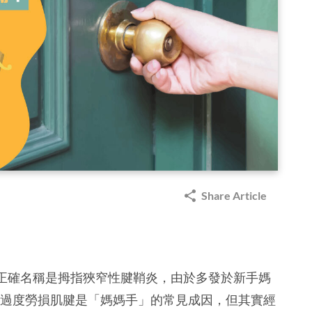
Share Article
正確名稱是拇指狹窄性腱鞘炎，由於多發於新手媽
時過度勞損肌腱是「媽媽手」的常見成因，但其實經