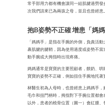
常手部用力都有機會讓同一組肌腱過勞發
次我們請來已為兩孩之母，並且也曾經患
抱B姿勢不正確 增患「媽
「媽媽手」是指在手腕的外側，負責活動
裹肌腱的腱鞘，因為使用過度或姿勢不當
動手腕或大拇指時出現疼痛。
媽媽通常是寶寶的主要照顧者，餵奶、哄
寶寶的姿勢不正確，例如扭住手腕地托著
林醫生初為人母時，也曾經患上媽媽手，
毛巾和扭門柄時，拇指對下手腕位置都會
以外，患者的橈骨位置（圖一）會紅腫、