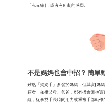
「赤赤痛⌋，或者有針刺的感覺。
不是媽媽也會中招？ 簡單
雖然「媽媽手」多發於媽媽，但其實⌈媽
顧者，如祖父母、爸爸，都有機會因抱寶
醒，從事雙手長時間用力或重複手部動作