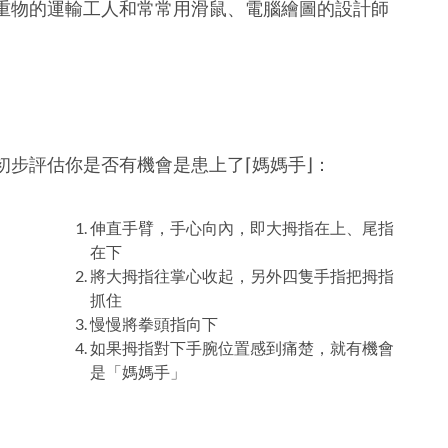
重物的運輸工人和常常用滑鼠、電腦繪圖的設計師
步評估你是否有機會是患上了⌈媽媽手⌋：
伸直手臂，手心向內，即大拇指在上、尾指
在下
將大拇指往掌心收起，另外四隻手指把拇指
抓住
慢慢將拳頭指向下
如果拇指對下手腕位置感到痛楚，就有機會
是「媽媽手」