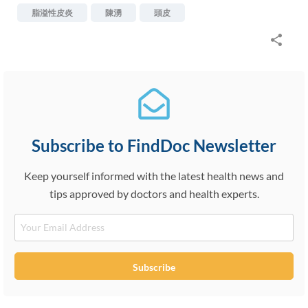
脂溢性皮炎
陳湧
頭皮
Subscribe to FindDoc Newsletter
Keep yourself informed with the latest health news and
tips approved by doctors and health experts.
Email
Subscribe