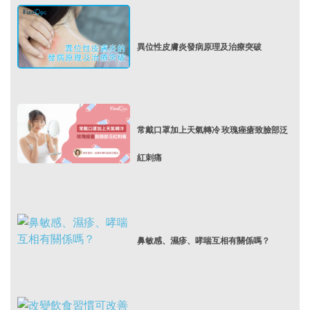
異位性皮膚炎發病原理及治療突破
常戴口罩加上天氣轉冷 玫瑰痤瘡致臉部泛
紅刺痛
鼻敏感、濕疹、哮喘互相有關係嗎？