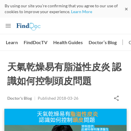
By using our site you’re confirming that you agree to our use of
cookies to improve your experience.
Learn More
Learn
FindDocTV
Health Guides
Doctor’s Blog
天氣乾燥易有脂溢性皮炎 認
識如何控制頭皮問題
Doctor's Blog
|
Published
2018-03-26