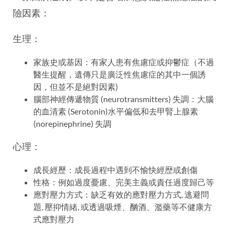
險因素：
生理：
家族史或基因：有家人患有焦慮症或抑鬱症（不過
醫生提醒，遺傳只是廣泛性焦慮症的其中一個誘
因，但並不是絕對因素)
腦部神經傳遞物質 (neurotransmitters) 失調：大腦
的血清素 (Serotonin)水平偏低和去甲腎上腺素
(norepinephrine) 失調
心理：
成長經歷：成長過程中遇到不愉快經歴或創傷
性格：例如過度憂慮、完美主義或責任過度歸己等
應對壓力方式：缺乏有效的應對壓力方式, 逃避問
題, 壓抑情緒, 或透過吸煙、酗酒、濫藥等不健康方
式應對壓力