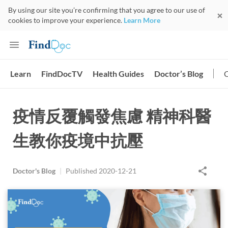
By using our site you’re confirming that you agree to our use of
cookies to improve your experience.
Learn More
Learn
FindDocTV
Health Guides
Doctor’s Blog
疫情反覆觸發焦慮 精神科醫
生教你疫境中抗壓
Doctor's Blog
|
Published
2020-12-21