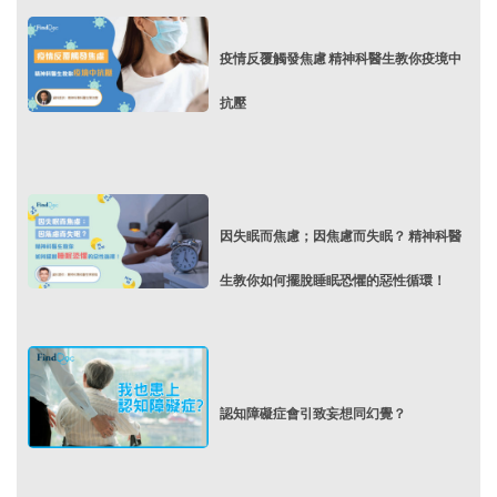
疫情反覆觸發焦慮 精神科醫生教你疫境中
抗壓
因失眠而焦慮；因焦慮而失眠？ 精神科醫
生教你如何擺脫睡眠恐懼的惡性循環！
認知障礙症會引致妄想同幻覺？