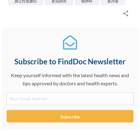
廣泛性焦慮症
新冠肺炎
精神科
葉沛霖
Subscribe to FindDoc Newsletter
Keep yourself informed with the latest health news and
tips approved by doctors and health experts.
Email
Subscribe