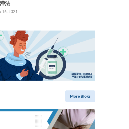
滯法
b 16, 2021
More Blogs