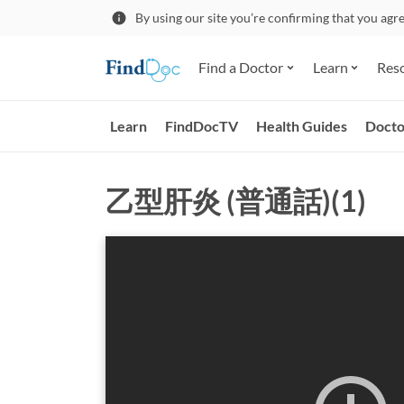
By using our site you’re confirming that you agr
Find a Doctor
Learn
Res
Learn
FindDocTV
Health Guides
Docto
乙型肝炎 (普通話)(1)