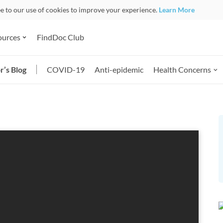
ee to our use of cookies to improve your experience.
Learn More
ources
FindDoc Club
r’s Blog
COVID-19
Anti-epidemic
Health Concerns