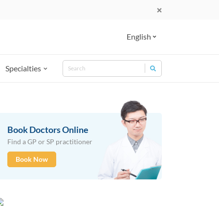
English
Search
Specialties
Search for:
Book Doctors Online
Find a GP or SP practitioner
Book Now