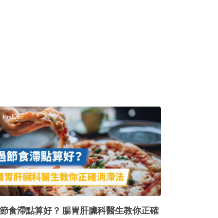
節食滯點算好？ 腸胃肝臟科醫生教你正確