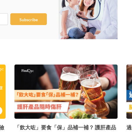
Subscribe
險
「飲大咗」要食「保」品補一補？ 護肝產品
過