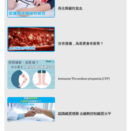
再生障礙性貧血
沒有撞傷，為甚麽會有瘀青？
Immune Thrombocytopenia (ITP)
認識鐵質積聚 去鐵劑控制鐵質水平