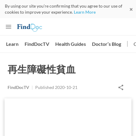
By using our site you’re confirming that you agree to our use of
cookies to improve your experience.
Learn More
Learn
FindDocTV
Health Guides
Doctor’s Blog
再生障礙性貧血
FindDocTV
|
Published
2020-10-21