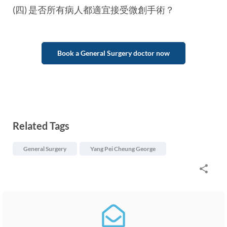
(四) 是否所有病人都適宜接受微創手術？
Book a General Surgery doctor now
Related Tags
General Surgery
Yang Pei Cheung George