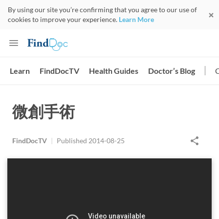
By using our site you’re confirming that you agree to our use of
cookies to improve your experience.
Learn More
Learn
FindDocTV
Health Guides
Doctor’s Blog
微創手術
FindDocTV
|
Published
2014-08-25