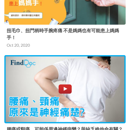
扭毛巾、扭門柄時手腕疼痛 不是媽媽也有可能患上媽媽
手！
Oct 20, 2020
腰痛或頸痛，可能係周邊神經病變？與缺乏維他命有關？