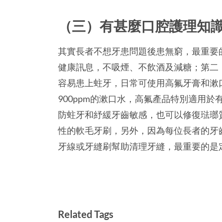
（三）有甚麼口腔護理知
其實長者不想牙患問題後患無窮，最重要
健康訊息，不吸煙、不飲酒及減糖；第二
容易患上蛀牙，日常可使用高氟牙膏和漱口
900ppm的漱口水，高氟產品特別適用
防蛀牙和紓緩牙齒敏感，也可以修復琺瑯
性的軟毛牙刷，另外，因為每位長者的牙
牙線或牙縫刷幫助清理牙縫，最重要的是
Related Tags