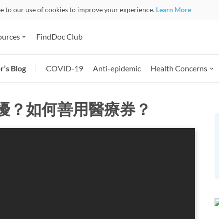
ee to our use of cookies to improve your experience.
Learn More
ources
FindDoc Club
r’s Blog
COVID-19
Anti-epidemic
Health Concerns
擾？如何善用醫療券？