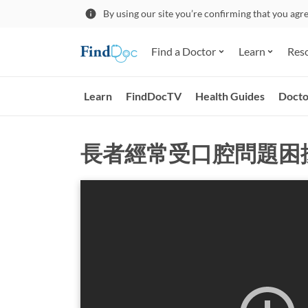
By using our site you’re confirming that you agr
Find a Doctor
Learn
Res
Learn
FindDocTV
Health Guides
Docto
長者經常受口腔問題困