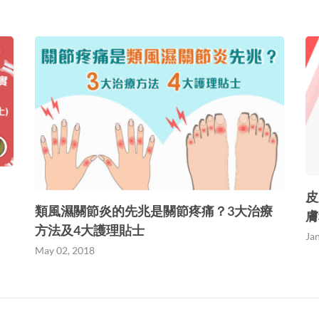
皮
類風濕關節炎的先兆是關節疼痛？3大治療
膚
方法及4大護理貼士
Ja
May 02, 2018