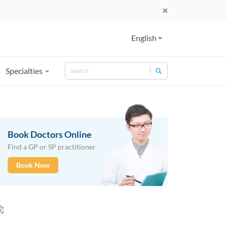
English
Search
Specialties
Search for:
Book Doctors Online
Find a GP or SP practitioner
Book Now