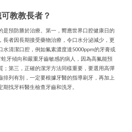
識可教教長者？
的是預防勝於治療。第一，嚮應世界口腔健康日的
，長者因長期接受藥物治療，令口水分泌減少，更
水清潔口腔，例如氟素濃度達5000ppm的牙膏或
於有蛀牙傾向和嚴重牙齒敏感的病人，因為高氟能預
質；第三，正確的潔牙方法同樣重要，要選用高彈
齒排列有別，一定要根據牙醫的指導刷牙，再加上
定期找牙科醫生檢查牙齒和洗牙。