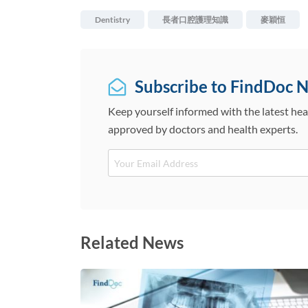
Dentistry
長者口腔護理知識
麥穎恒
Subscribe to FindDoc 
Keep yourself informed with the latest hea
approved by doctors and health experts.
Email
Related News