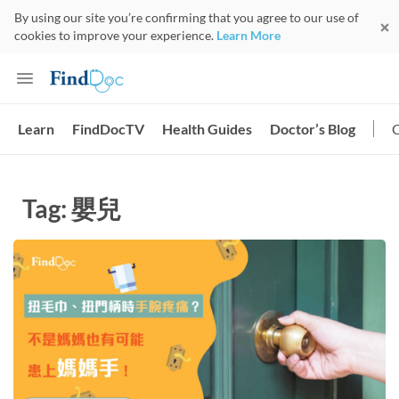
By using our site you’re confirming that you agree to our use of
cookies to improve your experience.
Learn More
Learn
FindDocTV
Health Guides
Doctor’s Blog
Tag: 嬰兒