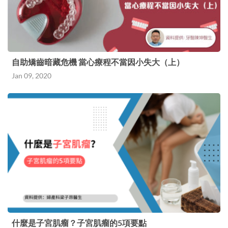
指向下如果拇指對下手腕位置感到痛楚，就有機會
是「媽媽手」 及早診治「媽媽手」 休息為康復關
鍵 當發現自己有「媽媽手」，有些人會自行胡亂
拉筋，這不但有機會延誤治療的時機，更有可能加
自助矯齒暗藏危機 當心療程不當因小失大（上）
劇痛楚。也有些患者會依賴鎮痛貼消除痛楚，林醫
Jan 09, 2020
生指出，這個方法不但治標不治本，過量使用鎮痛
貼更有可能造成皮膚敏感。 林醫生指，如果發現
得早，輕微的個案只需要跟從醫生指示改善姿勢，
用正確的方法伸展，配合足夠的休息和配戴護托保
護手腕，大多都能不藥而癒。但如果經過一星期，
情況仍未有改善，患者就可能需要接受物理治療。
至於較為嚴重的個案，治療上就需要處方含局部麻
醉藥和低劑量類固醇的消炎針。林醫生分享，不少
正在餵哺母乳的媽媽都不希望用藥治療，害怕藥物
什麼是子宮肌瘤？子宮肌瘤的5項要點