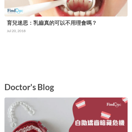
「赤赤痛⌋，或者有針刺的感覺。 不是媽媽也會中
招？ 簡單動作自我測試有沒有「媽媽手」 雖然
「媽媽手」多發於媽媽，但其實⌈媽媽手」並不是
育兒迷思：乳齒真的可以不用理會嗎？
媽媽們的專利，經常幫忙照顧寶寶的照顧者，如祖
Jul 20, 2018
父母、爸爸，都有機會因抱寶寶的姿勢不正確而肌
腱發炎。此外，林醫生也提醒，從事雙手長時間用
力或重複手部動作的職業，加上休息不足，都會增
加患「媽媽手⌋的風險，如需要用刀切食物的廚
師、長時間搬重物的運輸工人和常常用滑鼠、電腦
Doctor's Blog
繪圖的設計師都是高危人群。 你有沒有「媽媽
手」？ 跟住指示做出以下動作（圖二），便可以
初步評估你是否有機會是患上了⌈媽媽手⌋： 伸直手
臂，手心向內，即大拇指在上、尾指在下將大拇指
往掌心收起，另外四隻手指把拇指抓住慢慢將拳頭