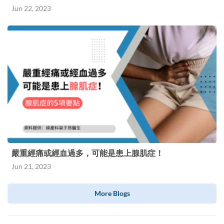
會影響寶寶，因此她再次提醒媽媽們，如發現自己
Jun 22, 2023
有機會患上「媽媽手」，便應立即就醫，從而盡量
減低需要用藥的機會。 如果用藥後情況仍不理
想，醫生就有可能需要以開刀手術的方法放鬆筋
膜，術後需要1-2星期時間復原，期間媽媽們需要
盡量休息，難免影響照顧寶寶，因此儘早求醫對媽
媽和寶寶都有好處。 最後，作為過來人，林醫生
認為休息是讓「媽媽手」 康復的關鍵，她又建議
家庭成員可多花時間幫忙照顧寶寶，減輕媽媽的負
擔，能有效預防她們患上「媽媽手」 。 本網頁由
嚴重經痛或經血過多，可能是患上腺肌症！
強生（香港）有限公司支持製作，內容只作參考之
Jun 21, 2023
用，並非提供任何醫療意見或建議任何商品或服
More Blogs
務，亦不可取代任何診斷或治療。有關您個人的治
療情況，請諮詢您的醫生為您作出準確的診斷，並