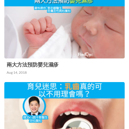
享。 抱B姿勢不正確 增患「媽媽手」風險 「媽媽
手」是指在手腕的外側，負責活動大拇指的兩條肌
腱（伸拇短肌和外展拇長肌）與包裹肌腱的腱鞘，
因為使用過度或姿勢不當造成發炎、增厚，繼而導
致滑動不順，讓患者在活動手腕或大拇指時出現疼
痛。 媽媽通常是寶寶的主要照顧者，餵奶、哄
睡、洗澡等重任許多時候都落在媽媽身上，如果抱
兩大方法預防嬰兒濕疹
寶寶的姿勢不正確，例如扭住手腕地托著寶寶的頭
Aug 14, 2018
部，就容易讓腱鞘發炎。 林醫生初為人母時，也
曾經患上媽媽手，她憶述：「睡覺時蓋被、按住床
褥起床、洗臉時扭毛巾和扭門柄時，拇指對下手腕
位置都會感受到強烈的痛楚。」她又指出，除了活
動時疼痛以外，患者的橈骨位置（圖一）會紅腫、
發燙，部分嚴重個案就算靜止不動，患處都會有