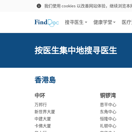
我们使用 cookies 以改善网站体验，继续浏览本
搜寻医生
健康学堂
医疗
按医生集中地搜寻医生
香港島
中环
铜锣湾
万邦行
恩平中心
新世界大厦
东角中心
中建大厦
恒隆中心
卡佛大厦
礼顿中心