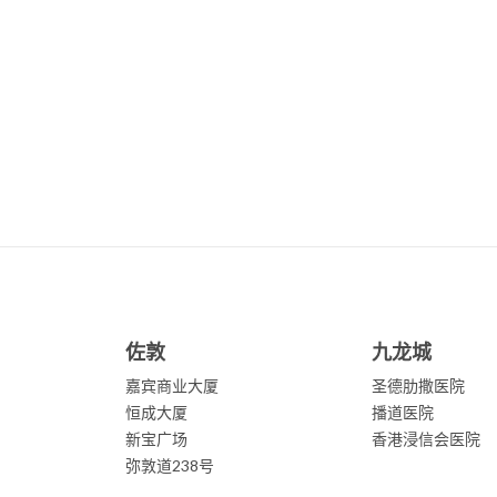
佐敦
九龙城
嘉宾商业大厦
圣德肋撒医院
恒成大厦
播道医院
新宝广场
香港浸信会医院
弥敦道238号