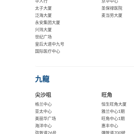
华人行
京华中心
太子大厦
圣保禄医院
泛海大厦
麦当劳大厦
永安集团大厦
兴玮大厦
世纪广场
皇后大道中九号
国际医疗中心
九龍
尖沙咀
旺角
格兰中心
恒生旺角大厦
亚太中心
雅兰中心1期
美丽华广场
旺角中心1期
海洋中心
惠丰中心
弥敦道26号
彌敦道700號