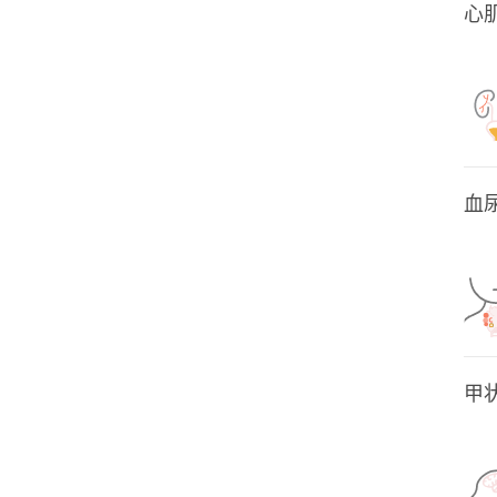
心
血
甲