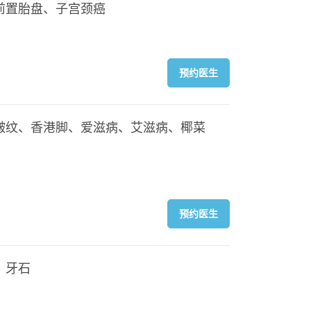
前置胎盘、子宫颈癌
预约医生
皱纹、香港脚、爱滋病、艾滋病、椰菜
预约医生
、牙石