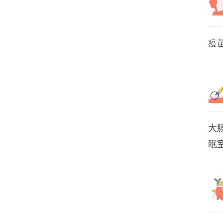
疫
大
眠