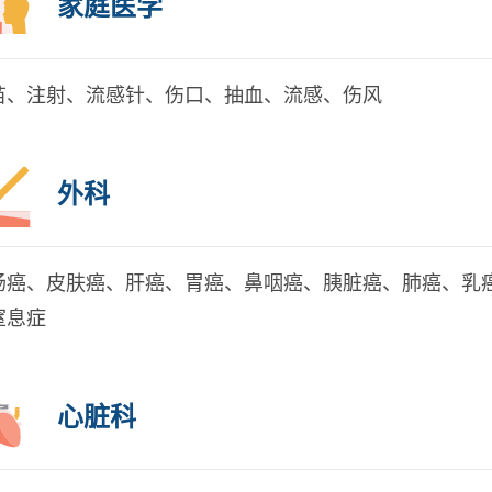
家庭医学
苗、注射、流感针、伤口、抽血、流感、伤风
外科
肠癌、皮肤癌、肝癌、胃癌、鼻咽癌、胰脏癌、肺癌、乳
窒息症
心脏科