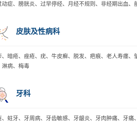
过动症、膀胱炎、过早停经、月经不规则、非经期出血、
皮肤及性病科
疹、暗疮、痤疮、疣、牛皮癣、脱发、疤痕、老人寿癦、
、淋病、梅毒
牙科
疮、蛀牙、牙周病、牙齿敏感、牙龈炎、牙肉肿痛、牙痛