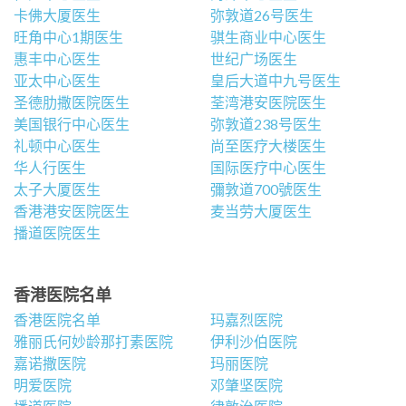
卡佛大厦医生
弥敦道26号医生
旺角中心1期医生
骐生商业中心医生
惠丰中心医生
世纪广场医生
亚太中心医生
皇后大道中九号医生
圣德肋撒医院医生
荃湾港安医院医生
美国银行中心医生
弥敦道238号医生
礼顿中心医生
尚至医疗大楼医生
华人行医生
国际医疗中心医生
太子大厦医生
彌敦道700號医生
香港港安医院医生
麦当劳大厦医生
播道医院医生
香港医院名单
香港医院名单
玛嘉烈医院
雅丽氏何妙龄那打素医院
伊利沙伯医院
嘉诺撒医院
玛丽医院
明爱医院
邓肇坚医院