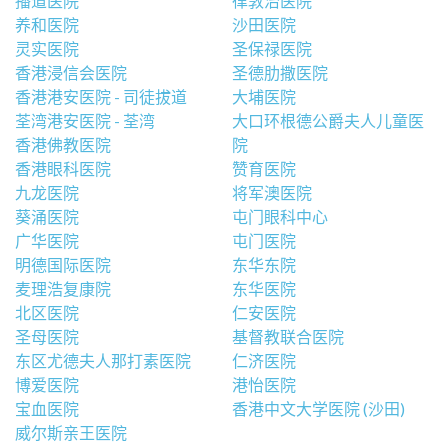
播道医院
律敦治医院
养和医院
沙田医院
灵实医院
圣保禄医院
香港浸信会医院
圣德肋撒医院
香港港安医院 - 司徒拔道
大埔医院
荃湾港安医院 - 荃湾
大口环根德公爵夫人儿童医
香港佛教医院
院
香港眼科医院
赞育医院
九龙医院
将军澳医院
葵涌医院
屯门眼科中心
广华医院
屯门医院
明德国际医院
东华东院
麦理浩复康院
东华医院
北区医院
仁安医院
圣母医院
基督教联合医院
东区尤德夫人那打素医院
仁济医院
博爱医院
港怡医院
宝血医院
香港中文大学医院 (沙田)
威尔斯亲王医院