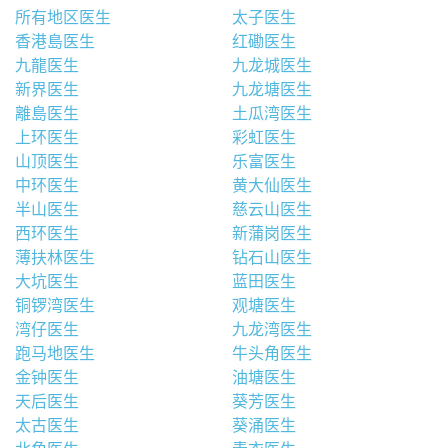
所有地区医生
太子医生
香港島医生
红磡医生
九龍医生
九龙城医生
新界医生
九龙塘医生
離島医生
土瓜湾医生
上环医生
彩虹医生
山顶医生
乐富医生
中环医生
黄大仙医生
半山医生
慈云山医生
西环医生
新蒲岗医生
薄扶林医生
钻石山医生
大坑医生
蓝田医生
铜锣湾医生
观塘医生
湾仔医生
九龙湾医生
跑马地医生
牛头角医生
金钟医生
油塘医生
天后医生
葵芳医生
太古医生
葵涌医生