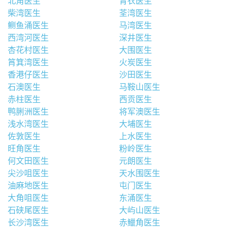
北角医生
青衣医生
柴湾医生
荃湾医生
鲗鱼涌医生
马湾医生
西湾河医生
深井医生
杏花村医生
大围医生
筲箕湾医生
火炭医生
香港仔医生
沙田医生
石澳医生
马鞍山医生
赤柱医生
西贡医生
鸭脷洲医生
将军澳医生
浅水湾医生
大埔医生
佐敦医生
上水医生
旺角医生
粉岭医生
何文田医生
元朗医生
尖沙咀医生
天水围医生
油麻地医生
屯门医生
大角咀医生
东涌医生
石硖尾医生
大屿山医生
长沙湾医生
赤鱲角医生