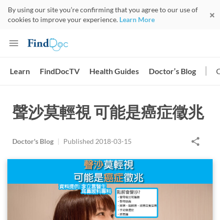
By using our site you’re confirming that you agree to our use of
cookies to improve your experience.
Learn More
Learn
FindDocTV
Health Guides
Doctor’s Blog
聲沙莫輕視 可能是癌症徵兆
Doctor's Blog
|
Published
2018-03-15