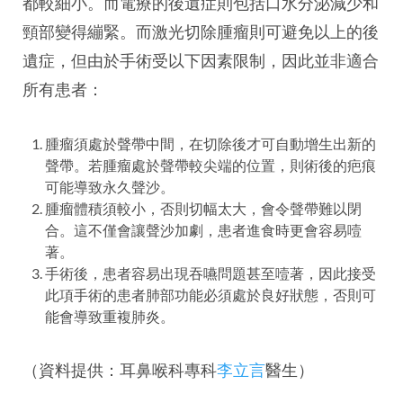
都較細小。而電療的後遺症則包括口水分泌減少和
頸部變得繃緊。而激光切除腫瘤則可避免以上的後
遺症，但由於手術受以下因素限制，因此並非適合
所有患者：
腫瘤須處於聲帶中間，在切除後才可自動增生出新的
聲帶。若腫瘤處於聲帶較尖端的位置，則術後的疤痕
可能導致永久聲沙。
腫瘤體積須較小，否則切幅太大，會令聲帶難以閉
合。這不僅會讓聲沙加劇，患者進食時更會容易噎
著。
手術後，患者容易出現吞嚥問題甚至噎著，因此接受
此項手術的患者肺部功能必須處於良好狀態，否則可
能會導致重複肺炎。
（資料提供：耳鼻喉科專科
李立言
醫生）