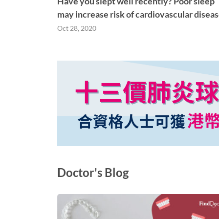
Have you slept well recently? Poor sleep
may increase risk of cardiovascular diseas
Oct 28, 2020
Doctor's Blog