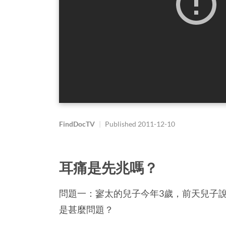
FindDocTV
|
Published
2011-12-10
耳痛是先兆嗎？
問題一：寥太的兒子今年3歲，前天兒子
是甚麼問題？