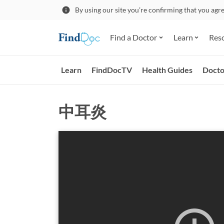
By using our site you’re confirming that you agr
Find a Doctor
Learn
Res
Learn
FindDocTV
Health Guides
Docto
中耳炎