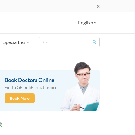
English
Search
Specialties
Search for:
Book Doctors Online
Find a GP or SP practitioner
Book Now