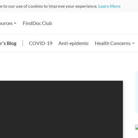
ee to our use of cookies to improve your experience.
Learn More
ources
FindDoc Club
r’s Blog
COVID-19
Anti-epidemic
Health Concerns