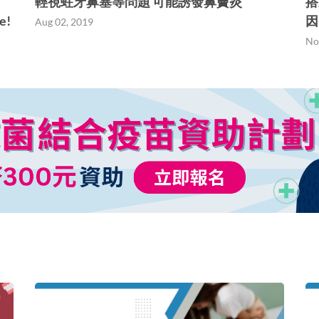
輕視蛀牙鼻塞等問題 可能誘發鼻竇炎
搭
e!
因
Aug 02, 2019
No